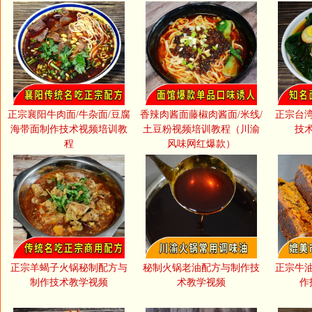
正宗襄阳牛肉面/牛杂面/豆腐
香辣肉酱面藤椒肉酱面/米线/
正宗台
海带面制作技术视频培训教
土豆粉视频培训教程（川渝
技
程
风味网红爆款）
正宗羊蝎子火锅秘制配方与
秘制火锅老油配方与制作技
正宗牛
制作技术教学视频
术教学视频
作