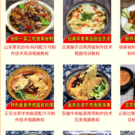
山东莱芜炒鸡/炖鸡配方与制
豆腐脑开店商用版制作技术
独家秘
作技术高清视频教程
视频培训教程
制
正宗太和羊肉板面配方与制
安徽牛肉板面商用制作技术
云南过桥
作技术视频教程
完美视频教程
豆