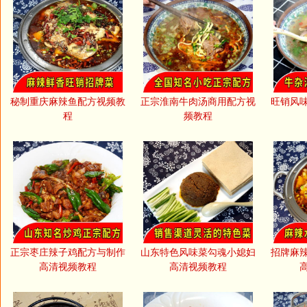
秘制重庆麻辣鱼配方视频教
正宗淮南牛肉汤商用配方视
旺销风
程
频教程
正宗枣庄辣子鸡配方与制作
山东特色风味菜勾魂小媳妇
招牌麻
高清视频教程
高清视频教程