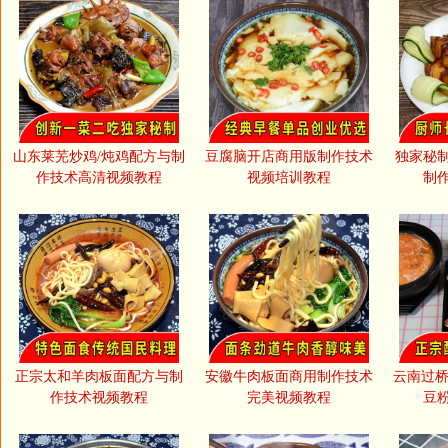
山东莱芜炒鸡/炖鸡配方与制
豆腐脑开店商用版制作技术
独家秘
作技术高清视频教程
视频培训教程
制
正宗太和羊肉板面配方与制
安徽牛肉板面商用制作技术
云南过桥
作技术视频教程
完美视频教程
豆