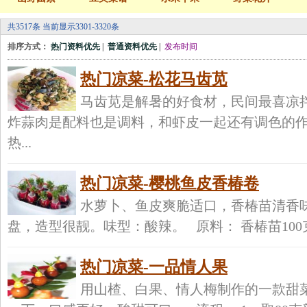
共3517条 当前显示3301-3320条
排序方式：
热门资料优先
|
普通资料优先
|
发布时间
热门凉菜-松花马齿苋
马齿苋是解暑的好食材，民间最喜凉
炸蒜肉是配料也是调料，和虾皮一起还有调色的
热...
热门凉菜-樱桃鱼皮香椿卷
水萝卜、鱼皮爽脆适口，香椿苗清香
盘，造型很靓。味型：酸辣。 原料： 香椿苗100克
热门凉菜-一品情人果
用山楂、白果、情人梅制作的一款甜