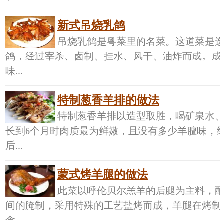
新式吊烧乳鸽
吊烧乳鸽是粤菜里的名菜。这道菜是选
鸽，经过宰杀、卤制、挂水、风干、油炸而成。
味...
特制葱香羊排的做法
特制葱香羊排以造型取胜，喝矿泉水
长到6个月时肉质最为鲜嫩，且没有多少羊膻味，
后...
蒙式烤羊腿的做法
此菜以呼伦贝尔羔羊的后腿为主料，
间的腌制，采用特殊的工艺盐烤而成，羊腿在烤