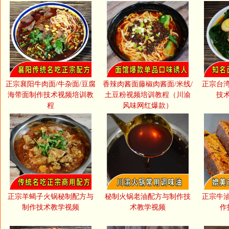
正宗襄阳牛肉面/牛杂面/豆腐
香辣肉酱面藤椒肉酱面/米线/
正宗台
海带面制作技术视频培训教
土豆粉视频培训教程（川渝
技
程
风味网红爆款）
正宗羊蝎子火锅秘制配方与
秘制火锅老油配方与制作技
正宗牛
制作技术教学视频
术教学视频
作