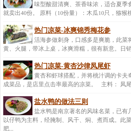
味型酸甜清爽、茶香味浓，适合夏季
就卖出40份。 原料（10份量）：木瓜10只，猕猴桃15
热门凉菜-冰爽锦秀梅花参
活海参做刺身，口感多是爽脆，此菜
黄、火腿，带冰上桌，冰爽滑糯，很有新意。日销量达到
热门凉菜-黄杏沙律凤尾虾
黄杏和虾球搭配，并将桃汁调的卡夫
成菜品，是店里点击率最高的凉菜。 主料： 凤尾虾1
盐水鸭的做法三则
盐水鸭是南京著名的风味名菜，已有
以仔鸭为主料，经腌制、风干、焖、煮而成。此
肥...