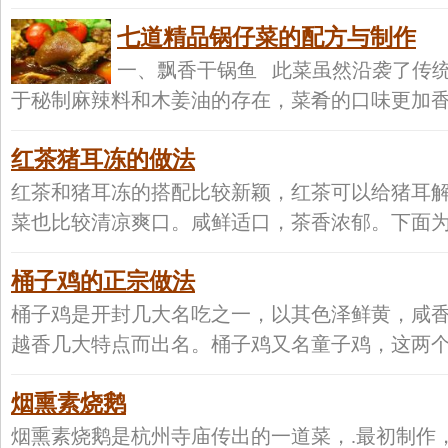
七道精品锅仔菜的配方与制作
一、飘香干锅鱼 此菜虽然沿袭了传
于秘制麻辣料和木姜油的存在，菜肴的口味更加香浓
红茶猪耳冻的做法
红茶和猪耳冻的搭配比较新颖，红茶可以给猪耳
菜也比较清凉爽口。咸鲜适口，茶香浓郁。下面为大
桶子鸡的正宗做法
桶子鸡是开封几大名吃之一，以其色泽鲜黄，咸
越香几大特点而出名。桶子鸡又名童子鸡，这两个不
烟熏素烧鹅
烟熏素烧鹅是杭州寺庙传出的一道菜，.最初制作