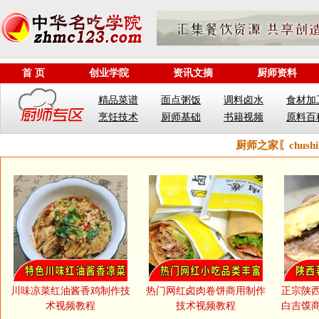
首 页
创业学院
资讯文摘
厨师资料
精品菜谱
面点粥饭
调料卤水
食材加
烹饪技术
厨师基础
书籍视频
原料百
厨师之家〖chush
川味凉菜红油酱香鸡制作技
热门网红卤肉卷饼商用制作
正宗陕
术视频教程
技术视频教程
白吉馍