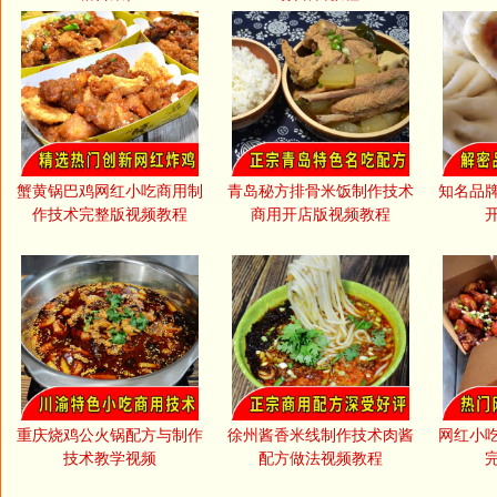
蟹黄锅巴鸡网红小吃商用制
青岛秘方排骨米饭制作技术
知名品
作技术完整版视频教程
商用开店版视频教程
重庆烧鸡公火锅配方与制作
徐州酱香米线制作技术肉酱
网红小
技术教学视频
配方做法视频教程