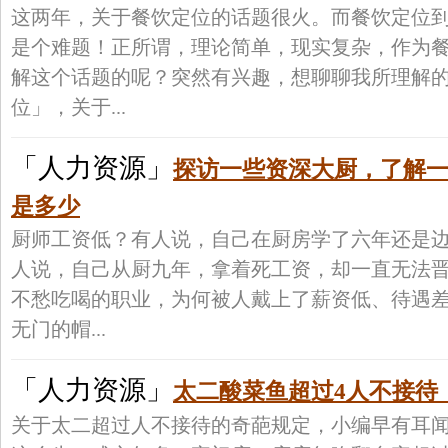
这两年，关于餐饮定位的话题很火。而餐饮定位
是个难题！正所谓，理论简单，现实复杂，作为
解这个话题的呢？突然有兴趣，想聊聊我所理解
位」，关于...
「人力资源」
探访一些资深大厨，了解
是多少
厨师工资低？有人说，自己在厨房学了六年还是
人说，自己从厨九年，拿着死工资，却一直无法
不愁吃喝的职业，为何被人戴上了薪资低、待遇
无门的帽...
「人力资源」
太二酸菜鱼超过4人不接待
关于太二超过人不接待的奇葩规定，小编早有耳