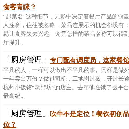
食客青睐？
“起菜名”这种细节，无形中决定着餐厅产品的销
人注意，往往被忽略，菜品连展示的机会都没有
易让食客失去兴趣。究竟怎样的菜品名称可以得
厅提升...
「厨房管理」
专门配有调度员，这家餐馆
平凡的人，一样可以做出不平凡的事。同样是做
一年卖出万份？做过司机，工地搬过砖，开过长
杭州小饭馆“老街坊”的店主。去年他在饿了么平
最高纪...
「厨房管理」
吹牛不是定位！餐饮初创
位？