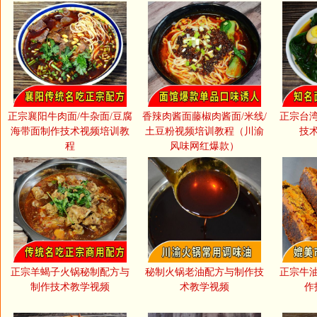
正宗襄阳牛肉面/牛杂面/豆腐
香辣肉酱面藤椒肉酱面/米线/
正宗台
海带面制作技术视频培训教
土豆粉视频培训教程（川渝
技
程
风味网红爆款）
正宗羊蝎子火锅秘制配方与
秘制火锅老油配方与制作技
正宗牛
制作技术教学视频
术教学视频
作