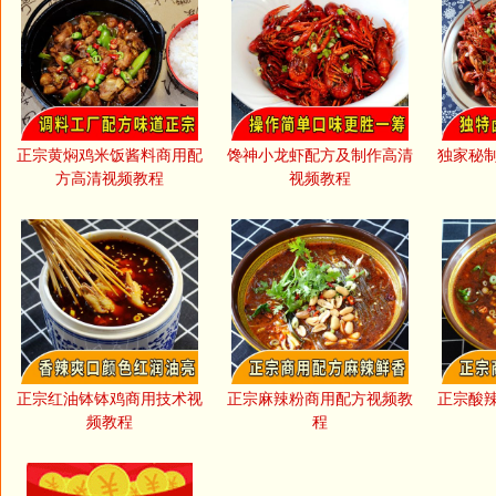
正宗黄焖鸡米饭酱料商用配
馋神小龙虾配方及制作高清
独家秘
方高清视频教程
视频教程
正宗红油钵钵鸡商用技术视
正宗麻辣粉商用配方视频教
正宗酸
频教程
程