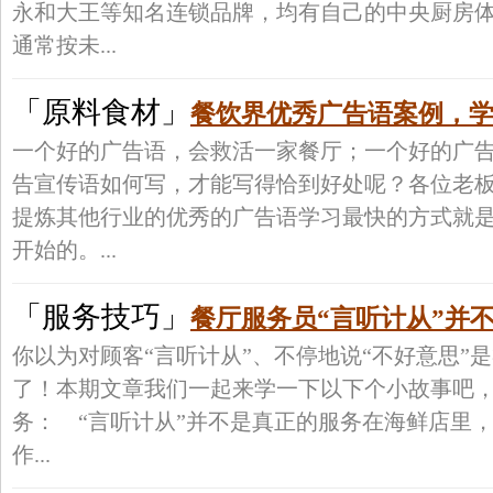
永和大王等知名连锁品牌，均有自己的中央厨房
通常按未...
「原料食材」
餐饮界优秀广告语案例，
一个好的广告语，会救活一家餐厅；一个好的广
告宣传语如何写，才能写得恰到好处呢？各位老
提炼其他行业的优秀的广告语学习最快的方式就
开始的。...
「服务技巧」
餐厅服务员“言听计从”并
你以为对顾客“言听计从”、不停地说“不好意思”
了！本期文章我们一起来学一下以下个小故事吧
务： “言听计从”并不是真正的服务在海鲜店里
作...