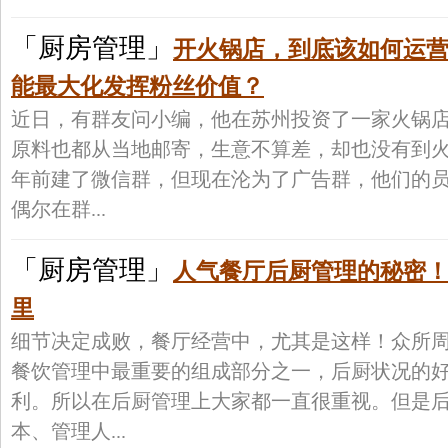
「厨房管理」
开火锅店，到底该如何运
能最大化发挥粉丝价值？
近日，有群友问小编，他在苏州投资了一家火锅
原料也都从当地邮寄，生意不算差，却也没有到
年前建了微信群，但现在沦为了广告群，他们的
偶尔在群...
「厨房管理」
人气餐厅后厨管理的秘密！
里
细节决定成败，餐厅经营中，尤其是这样！众所
餐饮管理中最重要的组成部分之一，后厨状况的
利。所以在后厨管理上大家都一直很重视。但是
本、管理人...