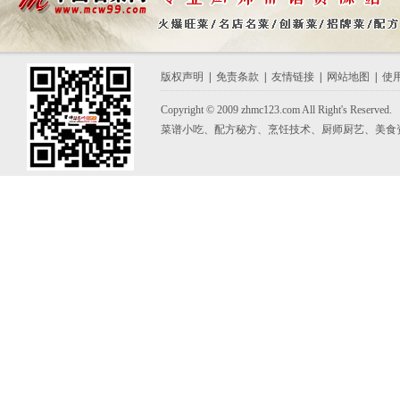
版权声明
|
免责条款
|
友情链接
|
网站地图
|
使
Copyright © 2009 zhmc123.com All Right's Reserved.
菜谱小吃、配方秘方、烹饪技术、厨师厨艺、美食