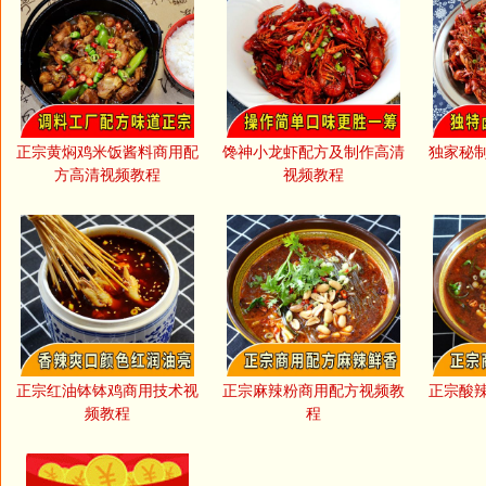
正宗黄焖鸡米饭酱料商用配
馋神小龙虾配方及制作高清
独家秘
方高清视频教程
视频教程
正宗红油钵钵鸡商用技术视
正宗麻辣粉商用配方视频教
正宗酸
频教程
程