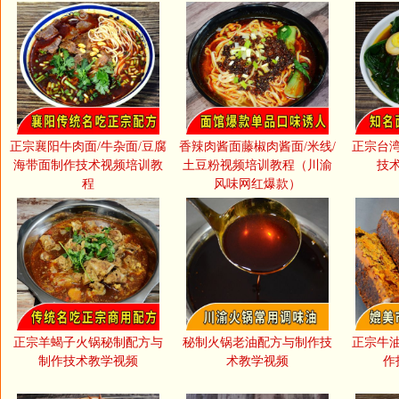
正宗襄阳牛肉面/牛杂面/豆腐
香辣肉酱面藤椒肉酱面/米线/
正宗台
海带面制作技术视频培训教
土豆粉视频培训教程（川渝
技
程
风味网红爆款）
正宗羊蝎子火锅秘制配方与
秘制火锅老油配方与制作技
正宗牛
制作技术教学视频
术教学视频
作