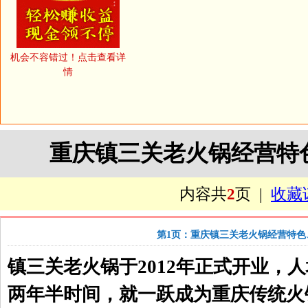
机会不容错过！点击查看详
情
重庆镇三关老火锅经营特
内容共
2
页 |
收藏
第1页：重庆镇三关老火锅经营特色
镇三关老火锅于2012年正式开业，人
两年半时间，就一跃成为重庆传统火