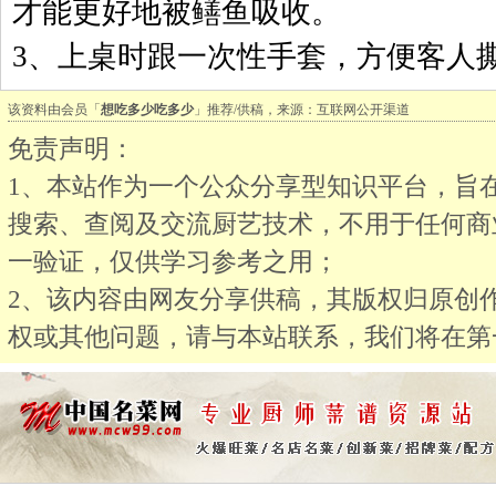
才能更好地被鳝鱼吸收。
3、上桌时跟一次性手套，方便客人
该资料由会员「
想吃多少吃多少
」推荐/供稿，来源：互联网公开渠道
免责声明：
1、本站作为一个公众分享型知识平台，旨
搜索、查阅及交流厨艺技术，不用于任何商
一验证，仅供学习参考之用；
2、该内容由网友分享供稿，其版权归原创
权或其他问题，请与本站联系，我们将在第