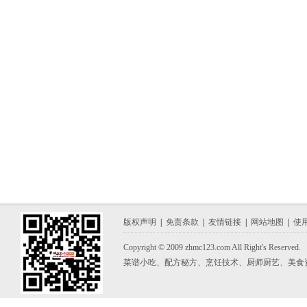
版权声明
|
免责条款
|
友情链接
|
网站地图
|
使
Copyright © 2009 zhmc123.com All Right's Reserved.
菜谱小吃、配方秘方、烹饪技术、厨师厨艺、美食