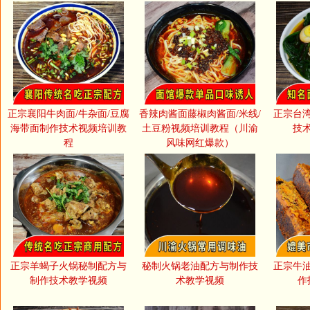
正宗襄阳牛肉面/牛杂面/豆腐
香辣肉酱面藤椒肉酱面/米线/
正宗台
海带面制作技术视频培训教
土豆粉视频培训教程（川渝
技
程
风味网红爆款）
正宗羊蝎子火锅秘制配方与
秘制火锅老油配方与制作技
正宗牛
制作技术教学视频
术教学视频
作