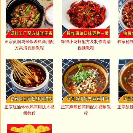
正宗黄焖鸡米饭酱料商用配
馋神小龙虾配方及制作高清
独家秘
方高清视频教程
视频教程
正宗红油钵钵鸡商用技术视
正宗麻辣粉商用配方视频教
正宗酸
频教程
程