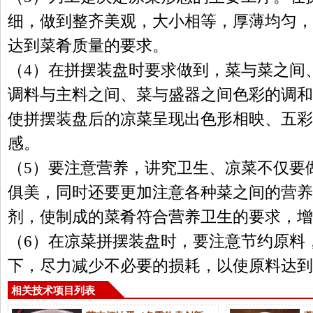
细，做到整齐美观，大小相等，厚薄均匀，
达到菜肴质量的要求。
（4）在拼摆装盘时要求做到，菜与菜之间
调料与主料之间、菜与盛器之间色彩的调和
使拼摆装盘后的凉菜呈现出色形相映、五彩
感。
（5）要注意营养，讲究卫生、凉菜不仅要
俱美，同时还要更加注意各种菜之间的营养
剂，使制成的菜肴符合营养卫生的要求，增
（6）在凉菜拼摆装盘时，要注意节约原料
下，尽力减少不必要的损耗，以使原料达到
相关技术项目列表