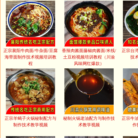
正宗襄阳牛肉面/牛杂面/豆腐
香辣肉酱面藤椒肉酱面/米线/
正宗台
海带面制作技术视频培训教
土豆粉视频培训教程（川渝
技
程
风味网红爆款）
正宗羊蝎子火锅秘制配方与
秘制火锅老油配方与制作技
正宗牛
制作技术教学视频
术教学视频
作