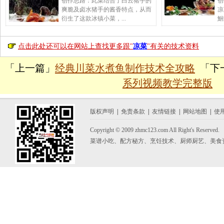
创作思路：此菜结合了白云猪手的
创
爽脆及卤水猪手的酱香特点，从而
凉
衍生了这款冰镇小菜，...
鮰
点击此处还可以在网站上查找更多跟"
凉菜
"有关的技术资料
「上一篇」
经典川菜水煮鱼制作技术全攻略
「下
系列视频教学完整版
版权声明
|
免责条款
|
友情链接
|
网站地图
|
使
Copyright © 2009 zhmc123.com All Right's Reserved.
菜谱小吃、配方秘方、烹饪技术、厨师厨艺、美食