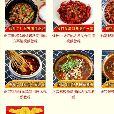
正宗黄焖鸡米饭酱料商用配
馋神小龙虾配方及制作高清
独家秘
方高清视频教程
视频教程
正宗红油钵钵鸡商用技术视
正宗麻辣粉商用配方视频教
正宗酸
频教程
程