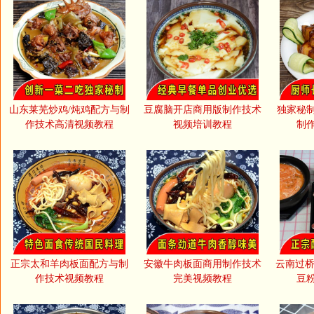
山东莱芜炒鸡/炖鸡配方与制
豆腐脑开店商用版制作技术
独家秘
作技术高清视频教程
视频培训教程
制
正宗太和羊肉板面配方与制
安徽牛肉板面商用制作技术
云南过桥
作技术视频教程
完美视频教程
豆