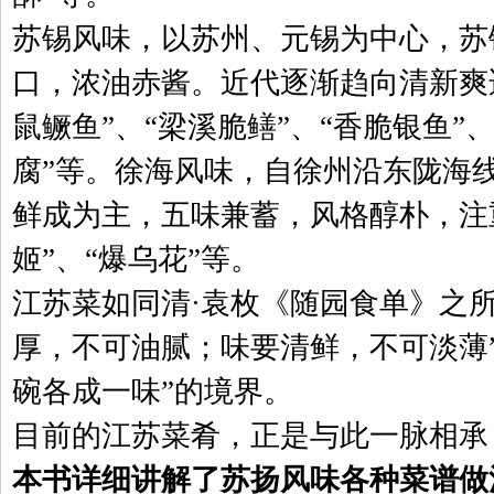
苏锡风味，以苏州、元锡为中心，苏
口，浓油赤酱。近代逐渐趋向清新爽
鼠鳜鱼”、“梁溪脆鳝”、“香脆银鱼”
腐”等。徐海风味，自徐州沿东陇海
鲜成为主，五味兼蓄，风格醇朴，注
姬”、“爆乌花”等。
江苏菜如同清·袁枚《随园食单》之
厚，不可油腻；味要清鲜，不可淡薄
碗各成一味”的境界。
目前的江苏菜肴，正是与此一脉相承
本书详细讲解了苏扬风味各种菜谱做法