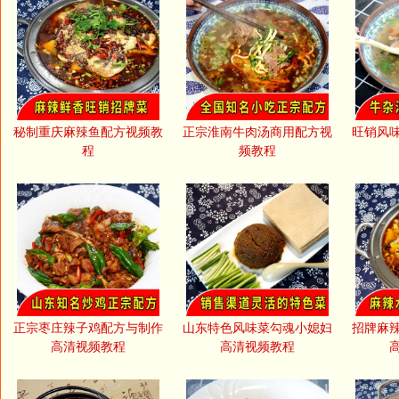
秘制重庆麻辣鱼配方视频教
正宗淮南牛肉汤商用配方视
旺销风
程
频教程
正宗枣庄辣子鸡配方与制作
山东特色风味菜勾魂小媳妇
招牌麻
高清视频教程
高清视频教程