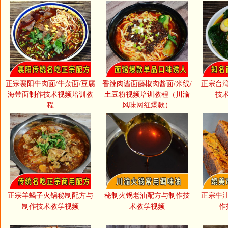
正宗襄阳牛肉面/牛杂面/豆腐
香辣肉酱面藤椒肉酱面/米线/
正宗台
海带面制作技术视频培训教
土豆粉视频培训教程（川渝
技
程
风味网红爆款）
正宗羊蝎子火锅秘制配方与
秘制火锅老油配方与制作技
正宗牛
制作技术教学视频
术教学视频
作