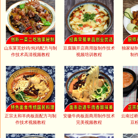
山东莱芜炒鸡/炖鸡配方与制
豆腐脑开店商用版制作技术
独家秘
作技术高清视频教程
视频培训教程
制
正宗太和羊肉板面配方与制
安徽牛肉板面商用制作技术
云南过桥
作技术视频教程
完美视频教程
豆