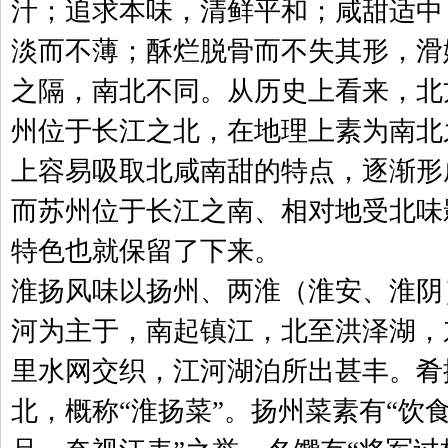
汁；追求本味，清鲜平和；咸甜适中
淡而不薄；酥烂脱骨而不失其形，滑
之隔，南北不同。从历史上看来，北
州位于长江之北，在地理上素为南北
上容易吸取北咸南甜的特点，逐渐形
而苏州位于长江之南、相对地受北味
特色也就保留了下来。
淮扬风味以扬州、两淮（淮安、淮阴
河为主于，南起镇江，北至洪泽湖，
里水网交织，江河湖泊所出甚丰。肴
北，概称“淮扬菜”。扬州菜素有“饮