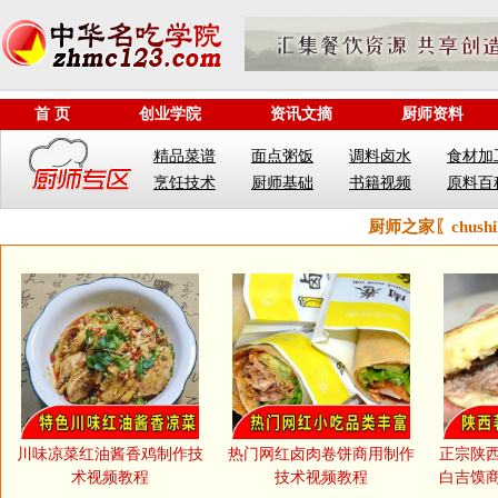
首 页
创业学院
资讯文摘
厨师资料
精品菜谱
面点粥饭
调料卤水
食材加
烹饪技术
厨师基础
书籍视频
原料百
厨师之家〖chush
川味凉菜红油酱香鸡制作技
热门网红卤肉卷饼商用制作
正宗陕
术视频教程
技术视频教程
白吉馍