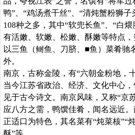
品，夸视江表”之誉，名馔有“将军过桥
鸭”、“鸡汤煮干丝”、“清炖蟹粉狮
108种之多，其中“软兜长鱼”、“白煨
有活嫩、软嫩、松嫩、酥嫩等特点，
以三鱼（鲥鱼、刀脐、■鱼）菜肴驰
外。
南京，古称金陵，有“六朝金粉地，
当今江苏省政治、经济、文化中心，
见于古今诗文。南京风味，又称“京
应八方之需，鸭馔佳肴，闻名远近。
正适口为特色，其名菜有“炖菜核”“炖
酥”等。