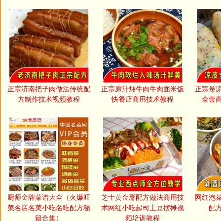
正宗济南把子肉做法传统配
正宗原汁炖牛肉牛肉面米饭
正宗卷
方制作技术视频教程
快餐店商用技术教程
全套
厨师金牌菜谱大全（火爆旺
芝士黄金薯配方做法商用技
网红泡
菜名店名菜小吃名吃配方秘
术网红小吃起司土豆摆摊视
配
籍合集）
频培训教程