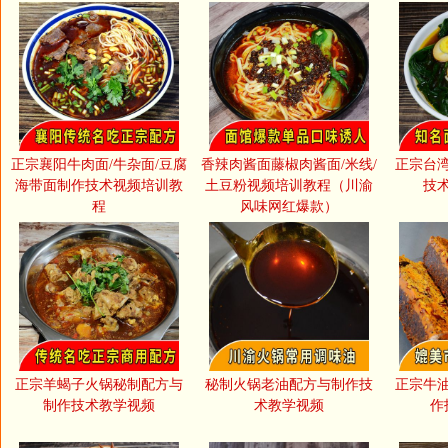
正宗襄阳牛肉面/牛杂面/豆腐
香辣肉酱面藤椒肉酱面/米线/
正宗台
海带面制作技术视频培训教
土豆粉视频培训教程（川渝
技
程
风味网红爆款）
正宗羊蝎子火锅秘制配方与
秘制火锅老油配方与制作技
正宗牛
制作技术教学视频
术教学视频
作