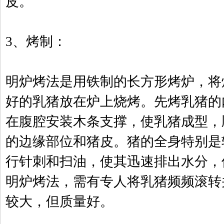
皮。
3、烤制：
明炉烤法是用铁制的长方形烤炉，将
好的乳猪放在炉上烧烤。先烤乳猪的内
在腹腔安装木条支撑，使乳猪成型，
的边缘部位和猪皮。猪的全身特别是
行针刺和扫油，使其迅速排出水分，
明炉烤法，需有专人将乳猪频频滚转
较大，但质量好。