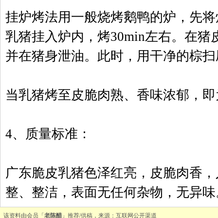
挂炉烤法用一般烧烤鹅鸭的炉，先将炉
乳猪挂入炉内，烤30min左右。在
并在猪身泄油。此时，用干净的棕扫
当乳猪烤至皮脆肉熟、香味浓郁，即
4、质量标准：
广东脆皮乳猪色泽红亮，皮脆肉香，
整、整洁，表面无任何杂物，无异味
该资料由会员「
老陈醋
」推荐/供稿，来源：互联网公开渠道