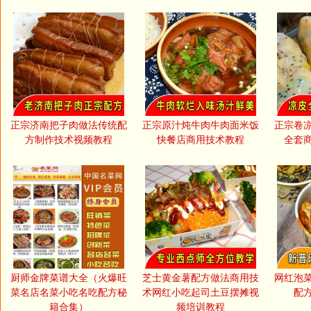
正宗济南把子肉做法传统配
正宗原汁炖牛肉牛肉面米饭
正宗卷
方制作技术视频教程
快餐店商用技术教程
全套
厨师金牌菜谱大全（火爆旺
芝士黄金薯配方做法商用技
网红泡
菜名店名菜小吃名吃配方秘
术网红小吃起司土豆摆摊视
配
籍合集）
频培训教程