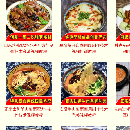
山东莱芜炒鸡/炖鸡配方与制
豆腐脑开店商用版制作技术
独家秘
作技术高清视频教程
视频培训教程
制
正宗太和羊肉板面配方与制
安徽牛肉板面商用制作技术
云南过桥
作技术视频教程
完美视频教程
豆