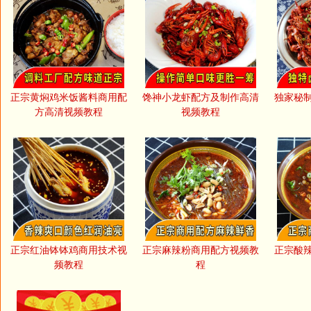
正宗黄焖鸡米饭酱料商用配
馋神小龙虾配方及制作高清
独家秘
方高清视频教程
视频教程
正宗红油钵钵鸡商用技术视
正宗麻辣粉商用配方视频教
正宗酸
频教程
程