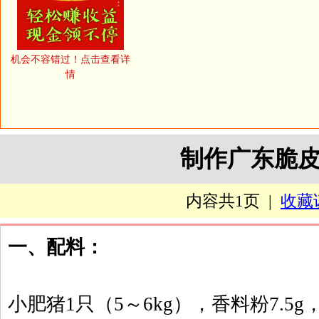
机会不容错过！点击查看详
情
制作广东脆
内容共1页 |
收藏
一、配料：
小肥猪1只（5～6kg），香料粉7.5g