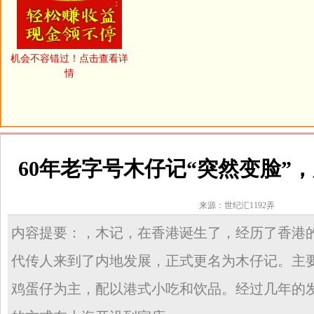
机会不容错过！点击查看详
情
60年老字号木仔记“突然变脸”，原因
来源：世纪汇1192弄
内容提要：，木记，在香港诞生了，经历了香港
代传人来到了内地发展，正式更名为木仔记。主
鸡蛋仔为主，配以港式小吃和饮品。经过几年的