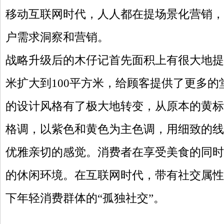
移动互联网时代，人人都在提场景化营销，
户需求洞察和营销。
战略升级后的木仔记首先面积上有很大地提
米扩大到100平方米，给顾客提供了更多
的设计风格有了极大地转变，从原本的黄标
格调，以紫色和黄色为主色调，用细致的线
优雅亲切的感觉。消费者在享受美食的同时
的休闲环境。在互联网时代，带有社交属性
下年轻消费群体的“孤独社交”。