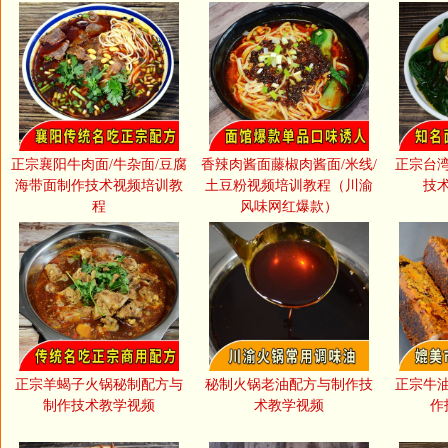
正宗襄阳牛肉面/牛杂面/豆腐
香辣肉酱面藤椒肉酱面/米线/
正宗台
海带面制作技术视频培训教
土豆粉视频培训教程（川渝
技
程
风味网红爆款）
正宗羊蝎子火锅秘制配方与
秘制火锅老油配方与制作技
正宗牛
制作技术教学视频
术教学视频
作