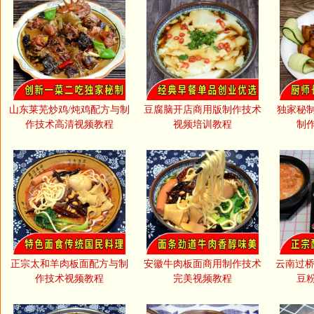
山东莱芜炒鸡/炖鸡配方与制
豆腐脑开店商用版制作技术
独家秘
作技术高清视频教程
视频培训教程
制
正宗太和羊肉板面配方与制
安徽牛肉板面商用制作技术
云南过桥
作技术视频教程
完美视频教程
豆