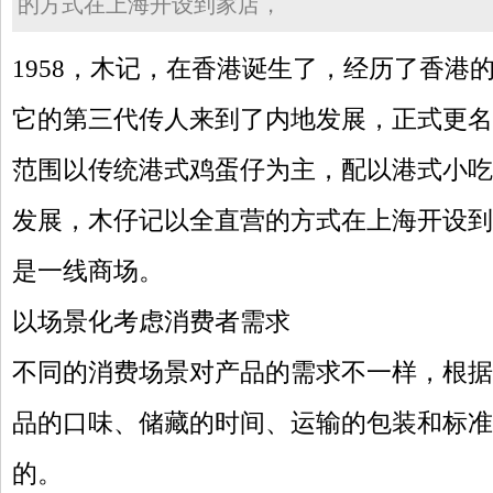
的方式在上海开设到家店，
1958，木记，在香港诞生了，经历了香港的6
它的第三代传人来到了内地发展，正式更名
范围以传统港式鸡蛋仔为主，配以港式小吃
发展，木仔记以全直营的方式在上海开设到
是一线商场。
以场景化考虑消费者需求
不同的消费场景对产品的需求不一样，根据
品的口味、储藏的时间、运输的包装和标准
的。