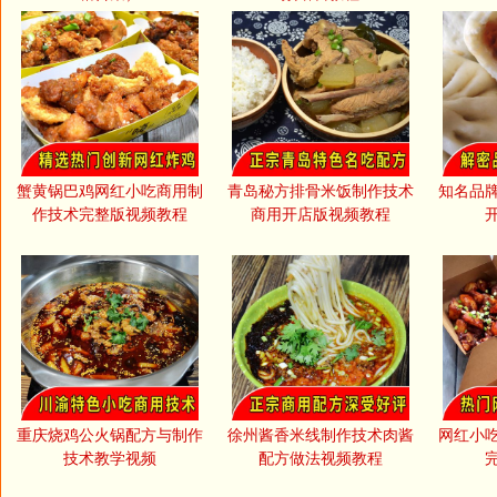
蟹黄锅巴鸡网红小吃商用制
青岛秘方排骨米饭制作技术
知名品
作技术完整版视频教程
商用开店版视频教程
重庆烧鸡公火锅配方与制作
徐州酱香米线制作技术肉酱
网红小
技术教学视频
配方做法视频教程