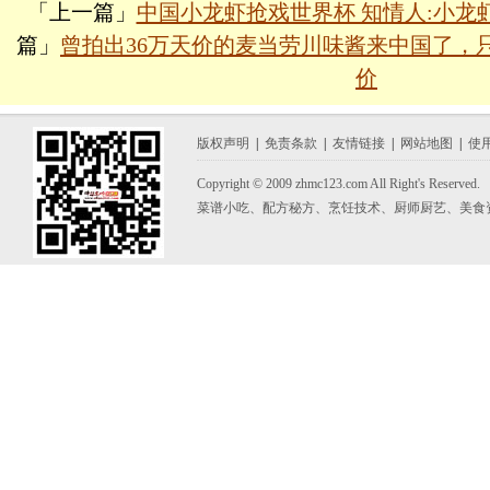
「上一篇」
中国小龙虾抢戏世界杯 知情人:小龙虾
篇」
曾拍出36万天价的麦当劳川味酱来中国了，
价
版权声明
|
免责条款
|
友情链接
|
网站地图
|
使
Copyright © 2009 zhmc123.com All Right's Reserved.
菜谱小吃、配方秘方、烹饪技术、厨师厨艺、美食