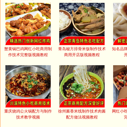
蟹黄锅巴鸡网红小吃商用制
青岛秘方排骨米饭制作技术
知名品
作技术完整版视频教程
商用开店版视频教程
重庆烧鸡公火锅配方与制作
徐州酱香米线制作技术肉酱
网红小
技术教学视频
配方做法视频教程