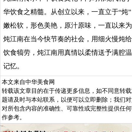
华饮食之精髓。从创立以来，一直立于“炖
嫩松软，形色美艳，原汁原味，一直以来为
炖江南在当今快节奏的社会，用细火慢炖给
饮食犒劳，炖江南用真情以柔情送予满腔温
记忆。
本文来自中华美食网
转载该文章目的在于传递更多信息，如不同意转载
题请及时与本站联系，以便可以立即删除；我们对
对所包含内容的准确性、可靠性或完整性提供任何
作参考。