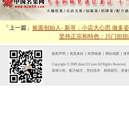
「上一篇」
捡面创始人- 新哥：小店大心思 做多
坚持正宗和特色：川门担担
版权声明
|
免责条款
|
友情链接
|
网站地图
|
使
Copyright © 2009 zhmc123.com All Right's Reserved.
菜谱小吃、配方秘方、烹饪技术、厨师厨艺、美食