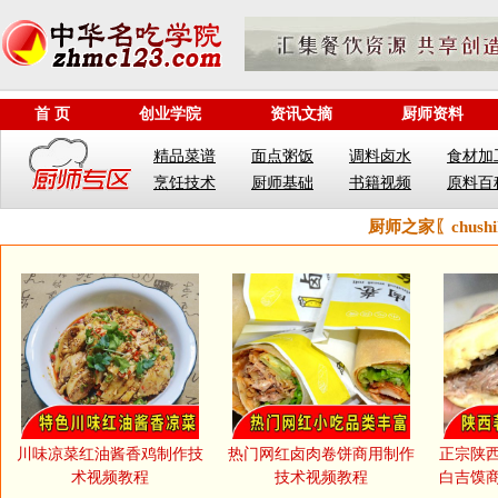
首 页
创业学院
资讯文摘
厨师资料
精品菜谱
面点粥饭
调料卤水
食材加
烹饪技术
厨师基础
书籍视频
原料百
厨师之家〖chush
川味凉菜红油酱香鸡制作技
热门网红卤肉卷饼商用制作
正宗陕
术视频教程
技术视频教程
白吉馍