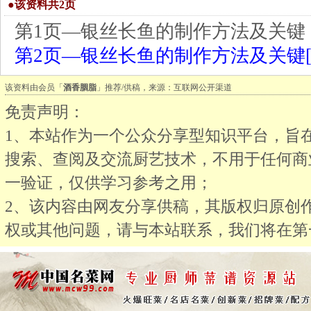
●该资料共2页
第1页―银丝长鱼的制作方法及关键
第2页―银丝长鱼的制作方法及关键[
该资料由会员「
酒香胭脂
」推荐/供稿，来源：互联网公开渠道
免责声明：
1、本站作为一个公众分享型知识平台，旨
搜索、查阅及交流厨艺技术，不用于任何商
一验证，仅供学习参考之用；
2、该内容由网友分享供稿，其版权归原创
权或其他问题，请与本站联系，我们将在第