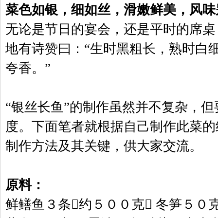
菜色如银，细如丝，滑嫩鲜美，风味
无论是节日的宴会，还是平时的席桌
地有诗赞曰：“生时黑粗长，熟时白
夸香。”
“银丝长鱼”的制作虽然并不复杂，
度。下面笔者就根据自己制作此菜的
制作方法及其关键，供大家交流。
原料：
鲜鳝鱼３条约５００克 冬笋５０克