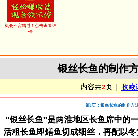
机会不容错过！点击查看详
情
银丝长鱼的制作
内容共
2
页 |
收藏
第1页：银丝长鱼的制作方
“银丝长鱼”是两淮地区长鱼席中的
活粗长鱼即鳝鱼切成细丝，再配以冬