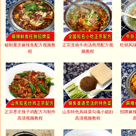
秘制重庆麻辣鱼配方视频教
正宗淮南牛肉汤商用配方视
旺销风
程
频教程
正宗枣庄辣子鸡配方与制作
山东特色风味菜勾魂小媳妇
招牌麻
高清视频教程
高清视频教程