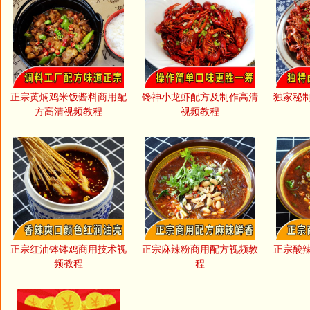
正宗黄焖鸡米饭酱料商用配
馋神小龙虾配方及制作高清
独家秘
方高清视频教程
视频教程
正宗红油钵钵鸡商用技术视
正宗麻辣粉商用配方视频教
正宗酸
频教程
程