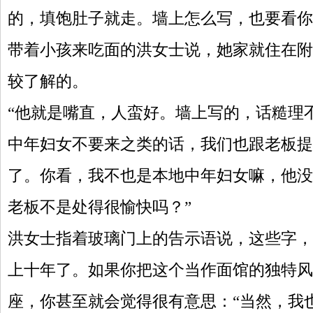
的，填饱肚子就走。墙上怎么写，也要看你
带着小孩来吃面的洪女士说，她家就住在附
较了解的。
“他就是嘴直，人蛮好。墙上写的，话糙理
中年妇女不要来之类的话，我们也跟老板提
了。你看，我不也是本地中年妇女嘛，他没
老板不是处得很愉快吗？”
洪女士指着玻璃门上的告示语说，这些字，
上十年了。如果你把这个当作面馆的独特风
座，你甚至就会觉得很有意思：“当然，我