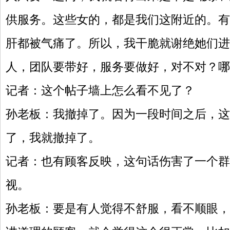
供服务。这些女的，都是我们这附近的。有
肝都被气痛了。所以，我干脆就谢绝她们进
人，团队要带好，服务要做好，对不对？哪
记者：这个帖子墙上怎么看不见了？
孙老板：我撤掉了。因为一段时间之后，这
了，我就撤掉了。
记者：也有顾客反映，这句话伤害了一个群
视。
孙老板：要是有人觉得不舒服，看不顺眼，