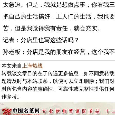
太急迫。但是，我就是想做点事，你看我三
把自己的生活搞好，工人们的生活，我也要
苦，但是我觉得我有责任，就会充实。
记者：分店里也写这些话吗？
孙老板：分店是我的朋友在经营，这个我不
本文来自
上海热线
转载该文章目的在于传递更多信息，如不同意转载
题请及时与本站联系，以便可以立即删除；我们对
对所包含内容的准确性、可靠性或完整性提供任何
作参考。