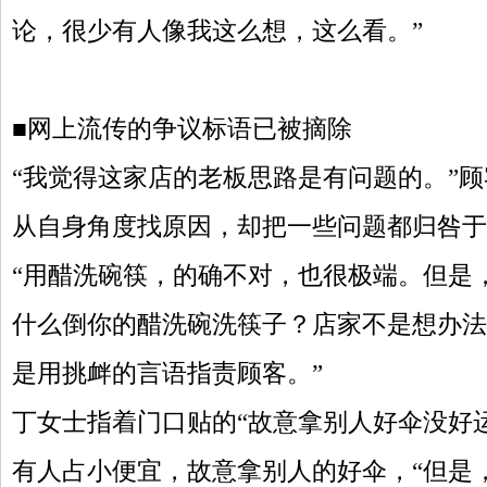
论，很少有人像我这么想，这么看。”
■网上流传的争议标语已被摘除
“我觉得这家店的老板思路是有问题的。”
从自身角度找原因，却把一些问题都归咎于
“用醋洗碗筷，的确不对，也很极端。但是
什么倒你的醋洗碗洗筷子？店家不是想办法
是用挑衅的言语指责顾客。”
丁女士指着门口贴的“故意拿别人好伞没好
有人占小便宜，故意拿别人的好伞，“但是