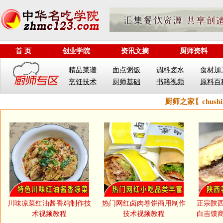
首 页
创业学院
资讯文摘
厨师资料
精品菜谱
面点粥饭
调料卤水
食材加
烹饪技术
厨师基础
书籍视频
原料百
厨师之家〖chush
川味凉菜红油酱香鸡制作技
热门网红卤肉卷饼商用制作
正宗陕
术视频教程
技术视频教程
白吉馍