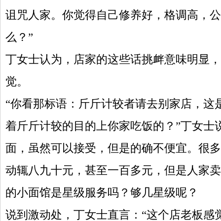
诅咒人家。你觉得自己修养好，格调高，公
么？”
丁女士认为，店家的这些话挑衅意味明显，
觉。
“你看那标语：斤斤计较者请去别家店，这
着斤斤计较的目的上你家吃饭的？”丁女士
面，虽然可以接受，但是的确不便宜。很多
动辄八九十元，甚至一百多元，但是人家卖
的小面馆是星级服务吗？够几星级呢？
说到激动处，丁女士直言：“这个店老板感