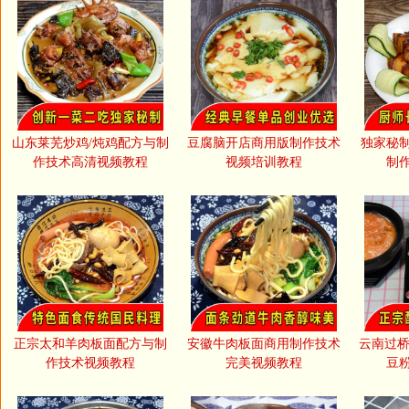
山东莱芜炒鸡/炖鸡配方与制
豆腐脑开店商用版制作技术
独家秘
作技术高清视频教程
视频培训教程
制
正宗太和羊肉板面配方与制
安徽牛肉板面商用制作技术
云南过桥
作技术视频教程
完美视频教程
豆